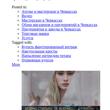
Posted in:
Ателье и мастерские в Черкассах
Видео
Мастерские в Черкассах
Обзор магазинов и предприятий в Черкассах
Предприятия и заводы в Черкассах
Торговые марки
Услуги
Tagged with:
Купить фацетированный витраж
Накупольные кресты
Напыление нитридом титана
Церковные купола
More