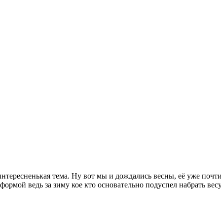
нтересненькая тема. Ну вот мы и дождались весны, её уже почт
ормой ведь за зиму кое кто основательно подуспел набрать весу