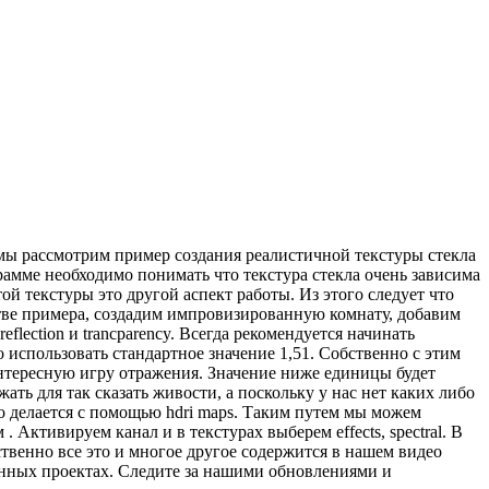
мы рассмотрим пример создания реалистичной текстуры стекла
рамме необходимо понимать что текстура стекла очень зависима
ой текстуры это другой аспект работы. Из этого следует что
естве примера, создадим импровизированную комнату, добавим
flection и trancparency. Всегда рекомендуется начинать
о использовать стандартное значение 1,51. Собственно с этим
интересную игру отражения. Значение ниже единицы будет
ать для так сказать живости, а поскольку у нас нет каких либо
то делается с помощью hdri maps. Таким путем мы можем
Активируем канал и в текстурах выберем effects, spectral. В
ственно все это и многое другое содержится в нашем видео
венных проектах. Следите за нашими обновлениями и