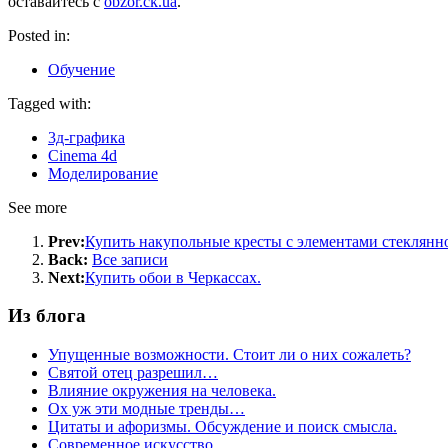
оставайтесь с
obzor.ck.ua
.
Posted in:
Обучение
Tagged with:
3д-графика
Cinema 4d
Моделирование
See more
Prev:
Купить накупольные кресты с элементами стеклянн
Back:
Все записи
Next:
Купить обои в Черкассах.
Из блога
Упущенные возможности. Стоит ли о них сожалеть?
Святой отец разрешил…
Влияние окружения на человека.
Ох уж эти модные тренды…
Цитаты и афоризмы. Обсуждение и поиск смысла.
Современное искусство.