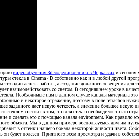
егорию
видео обучения 3d моделированию в Черкассах
и сегодня 
кстуры стекла в Cinema 4D собственно как и в любой другой прог
ы это один аспект работы, а создание должного освещения для эт
 будет взаимодействовать со светом. В сегодняшнем уроке в кач
стекла. Необходимые нам в данном случае каналы материала это re
еобходимо и некоторое отражение, поэтому в поле refraction нужн
шее заданного даст некую четкость, а значение большее некую 
 стеклом состоит в том, что для стекла необходимо что-то отраж
ие и сделать это с помощью канала environment. Как правило э
ого объекта. Мы в данном примере воспользуемся другим путем . 
 добавит в оттенки нашего бокала некоторой живости цвета. Соб
сь он будет полезен. Приятного всем просмотра и удачи в собст