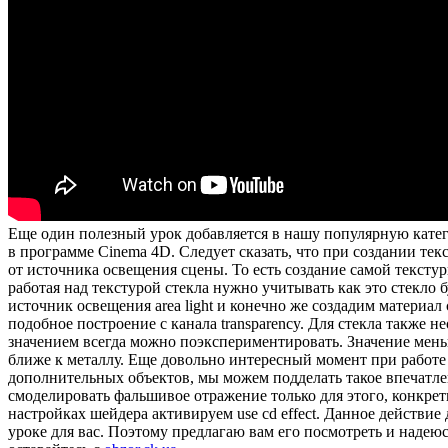
Еще один полезный урок добавляется в нашу популярную кат
в программе Cinema 4D. Следует сказать, что при создании те
от источника освещения сцены. То есть создание самой текстур
работая над текстурой стекла нужно учитывать как это стекло
источник освещения area light и конечно же создадим материал 
подобное построение с канала transparency. Для стекла также н
значением всегда можно поэкспериментировать. Значение мень
ближе к металлу. Еще довольно интересный момент при работе со
дополнительных объектов, мы можем подделать такое впечатлен
смоделировать фальшивое отражение только для этого, конкретн
настройках шейдера активируем use cd effect. Данное действие
уроке для вас. Поэтому предлагаю вам его посмотреть и надею